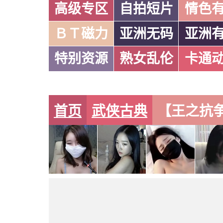
高级专区
自拍短片
情色
ＢＴ磁力
亚洲无码
亚洲
特别资源
熟女乱伦
卡通
首页
武侠古典
【王之抗争】