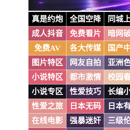
真是约炮
全国空降
同城
成人抖音
免费看片
暗网
免费AV
各大传媒
国产
图片特区
网友自拍
亚洲
小说特区
都市激情
校园
小说专区
性爱技巧
长编
性爱之旅
日本无码
日本
在线电影
强暴迷奸
三级